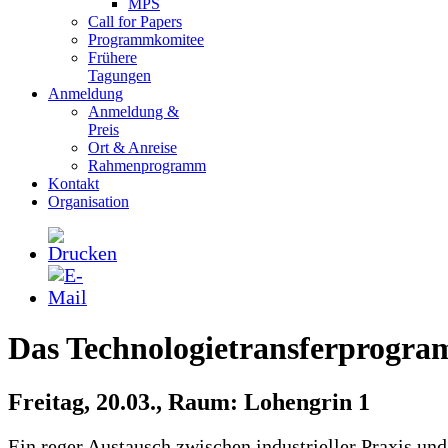
MPS
Call for Papers
Programmkomitee
Frühere
Tagungen
Anmeldung
Anmeldung &
Preis
Ort & Anreise
Rahmenprogramm
Kontakt
Organisation
Das Technologietransferprogr
Freitag, 20.03., Raum: Lohengrin 1
Ein reger Austausch zwischen industrieller Praxis und