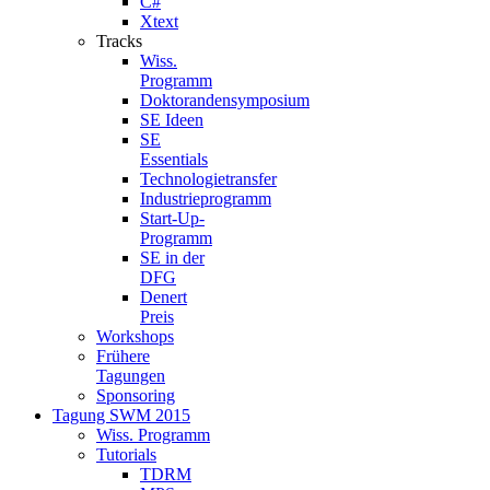
C#
Xtext
Tracks
Wiss.
Programm
Doktorandensymposium
SE Ideen
SE
Essentials
Technologietransfer
Industrieprogramm
Start-Up-
Programm
SE in der
DFG
Denert
Preis
Workshops
Frühere
Tagungen
Sponsoring
Tagung SWM 2015
Wiss. Programm
Tutorials
TDRM